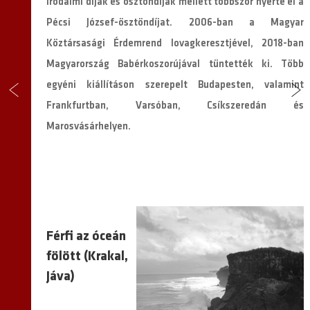
Irodalmi díjak és ösztöndíjak mellett többször nyerte el a
Pécsi József-ösztöndíjat. 2006-ban a Magyar
Köztársasági Érdemrend lovagkeresztjével, 2018-ban
Magyarország Babérkoszorújával tüntették ki. Több
egyéni kiállításon szerepelt Budapesten, valamint
Frankfurtban, Varsóban, Csíkszeredán és
Marosvásárhelyen.
Férfi az óceán
fölött (Krakal,
Jáva)