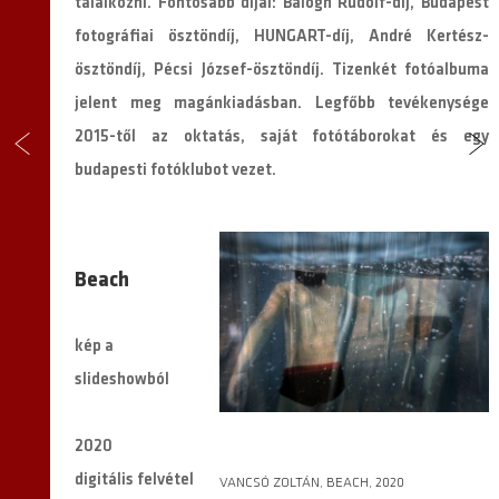
találkozni. Fontosabb díjai: Balogh Rudolf-díj, Budapest
fotográfiai ösztöndíj, HUNGART-díj, André Kertész-
ösztöndíj, Pécsi József-ösztöndíj. Tizenkét fotóalbuma
jelent meg magánkiadásban. Legfőbb tevékenysége
2015-től az oktatás, saját fotótáborokat és egy
budapesti fotóklubot vezet.
Beach
kép a
slideshowból
2020
digitális felvétel
VANCSÓ ZOLTÁN, BEACH, 2020