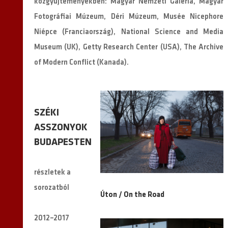
közgyűjteményekben: Magyar Nemzeti Galéria, Magyar
Fotográfiai Múzeum, Déri Múzeum, Musée Nicephore
Niépce (Franciaország), National Science and Media
Museum (UK), Getty Research Center (USA), The Archive
of Modern Conflict (Kanada).
SZÉKI
ASSZONYOK
BUDAPESTEN
részletek a
sorozatból
Úton / On the Road
2012–2017